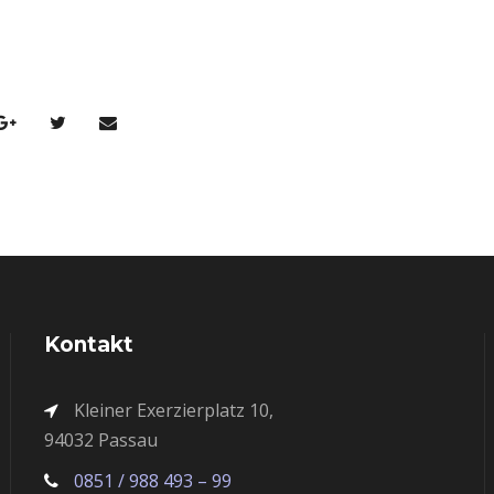
Kontakt
Kleiner Exerzierplatz 10,
94032 Passau
0851 / 988 493 – 99