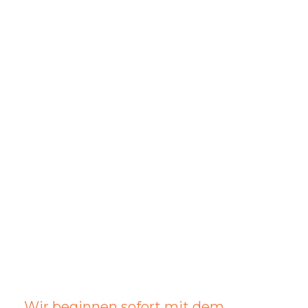
Schnell sein lohnt
sich!
Wir beginnen sofort mit dem