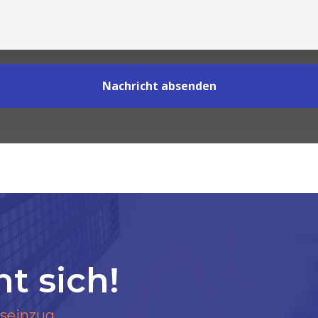
nt sich!
gseinzug