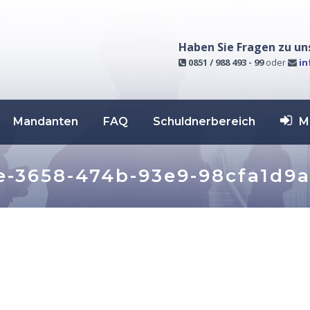
Haben Sie Fragen zu un
0851 / 988 493 - 99
oder
in
Mandanten
FAQ
Schuldnerbereich
M
-3658-474b-93e9-98cfa1d9