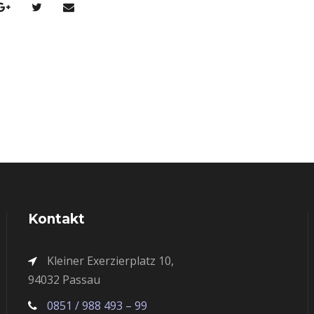
Kontakt
Kleiner Exerzierplatz 10,
94032 Passau
0851 / 988 493 – 99