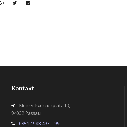
Kontakt
Kleiner Exerzierplatz 10,
94032 Passau
0851 / 988 493 – 99