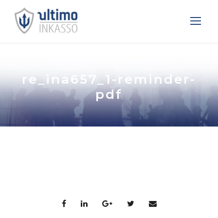
re_ina657_1-reminder-
pdf